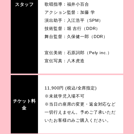
スタッフ
歌唱指導：福井小百合
アクション監督：加藤 学
演出助手：入江浩平（SPM）
技術監督：堀 吉行（DDR）
舞台監督：久保健一郎（DDR）
宣伝美術：石原詞郎（Pely inc.）
宣伝写真：八木虎造
11,900円 (税込/全席指定)
※未就学児入場不可
チケット料
※当日の座席の変更・返金対応など
金
一切行えません。予めご了承いただ
いたお客様のみご購入ください。