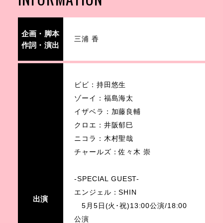
企画・脚本
三浦 香
作詞・演出
ビビ：持田悠生
ゾーイ：福島海太
イザベラ：加藤良輔
クロエ：井阪郁巳
ニコラ：木村聖哉
チャールズ：佐々木 崇
-SPECIAL GUEST-
エンジェル：SHIN
出演
5月5日(火･祝)13:00公演/18:00
公演