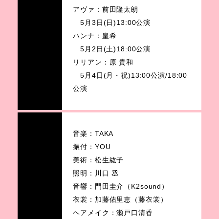
アヴァ：前田隆太朗
5月3日(日)13:00公演
ハンナ：皇希
5月2日(土)18:00公演
リリアン：原 貴和
5月4日(月・祝)13:00公演/18:00
公演
音楽：TAKA
振付：YOU
美術：松生紘子
照明：川口 丞
音響：門田圭介（K2sound）
衣裳：加藤佑里恵（藤衣裳）
ヘアメイク：瀬戸口清香