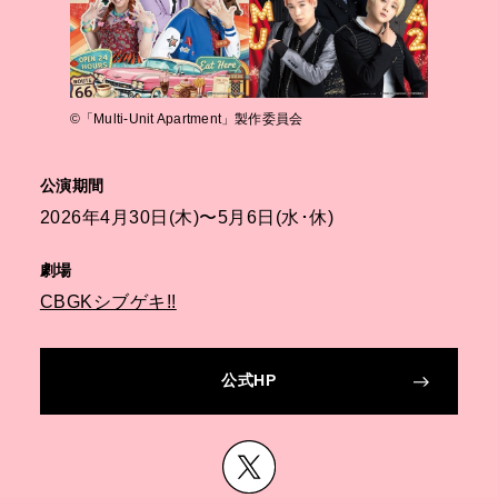
©︎「Multi-Unit Apartment」製作委員会
公演期間
2026年4月30日(木)〜5月6日(水･休)
劇場
CBGKシブゲキ!!
公式HP